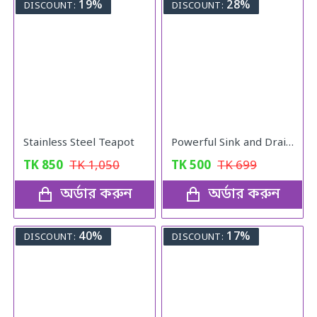
19%
28%
DISCOUNT:
DISCOUNT:
Stainless Steel Teapot
Powerful Sink and Drain Cleaner - Portable Powder Cleaning Agent for Kitchen, Toilet, and Washroom Pipe Unblocker
TK
850
TK
1,050
TK
500
TK
699
অর্ডার করুন
অর্ডার করুন
40%
17%
DISCOUNT:
DISCOUNT: