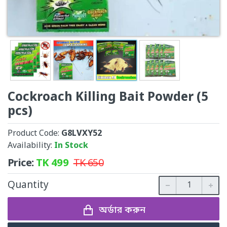
Cockroach Killing Bait Powder (5
pcs)
Product Code:
G8LVXY52
Availability:
In Stock
Price:
TK
499
TK
650
Quantity
অর্ডার করুন