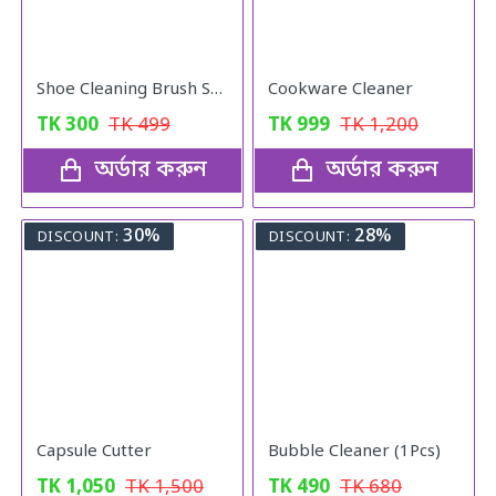
Shoe Cleaning Brush Suede Leather Nubuck Shoes Boot Cleaner
Cookware Cleaner
TK
300
TK
499
TK
999
TK
1,200
অর্ডার করুন
অর্ডার করুন
30%
28%
DISCOUNT:
DISCOUNT:
Capsule Cutter
Bubble Cleaner (1Pcs)
TK
1,050
TK
1,500
TK
490
TK
680