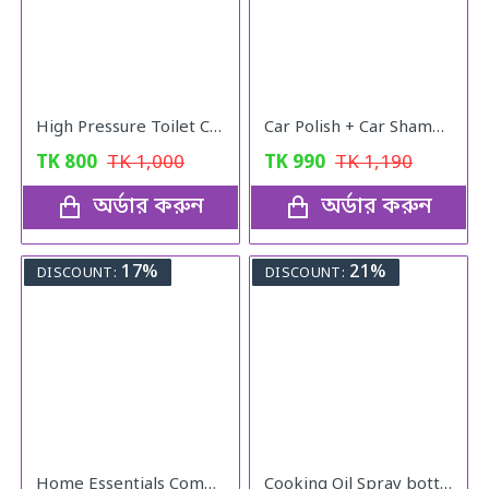
High Pressure Toilet Cleaning PUMP
Car Polish + Car Shampoo
TK
800
TK
1,000
TK
990
TK
1,190
অর্ডার করুন
অর্ডার করুন
17%
21%
DISCOUNT:
DISCOUNT:
Home Essentials Combo Pack
Cooking Oil Spray bottle