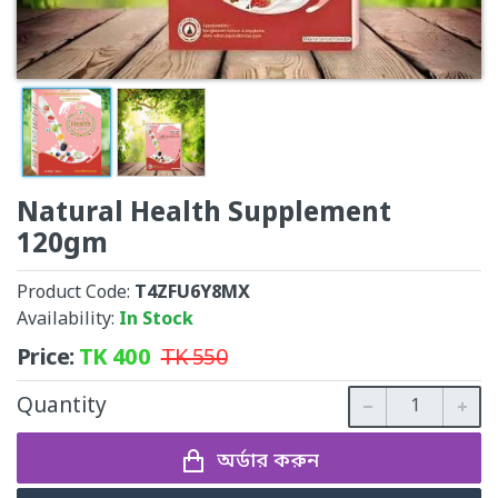
Natural Health Supplement
120gm
Product Code:
T4ZFU6Y8MX
Availability:
In Stock
Price:
TK
400
TK
550
Quantity
অর্ডার করুন