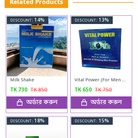
Related Products
14%
13%
DISCOUNT:
DISCOUNT:
Milk Shake
Vital Power (For Men & Woman)
TK
730
TK
850
TK
650
TK
750
অর্ডার করুন
অর্ডার করুন
18%
15%
DISCOUNT:
DISCOUNT: