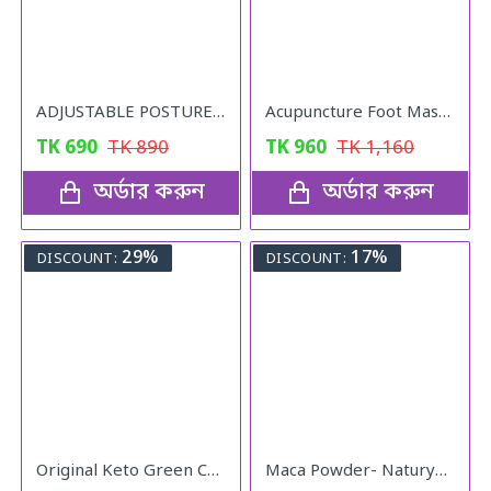
ADJUSTABLE POSTURE Back Support Belt (UNISEX)
Acupuncture Foot Massager
TK
690
TK
890
TK
960
TK
1,160
অর্ডার করুন
অর্ডার করুন
29%
17%
DISCOUNT:
DISCOUNT:
Original Keto Green Coffee weight loss
Maca Powder- Naturya Organic