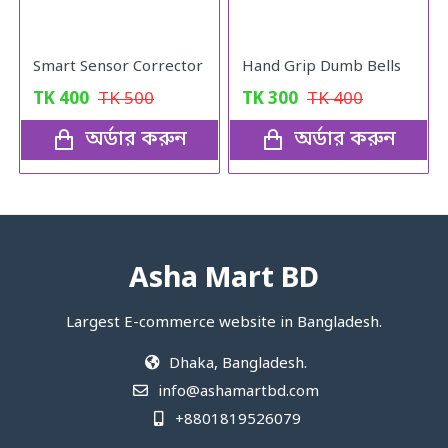
Smart Sensor Corrector
Hand Grip Dumb Bells
TK
400
TK
500
TK
300
TK
400
অর্ডার করুন
অর্ডার করুন
Asha Mart BD
Largest E-commerce website in Bangladesh.
Dhaka, Bangladesh.
info@ashamartbd.com
+8801819526079