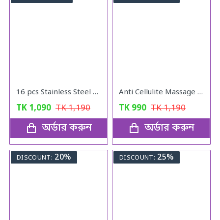
16 pcs Stainless Steel Nail Cutter Clipper Tool Box Set For Personal Care Manicure Set
Anti Cellulite Massage Oil
TK
1,090
TK
1,190
TK
990
TK
1,190
অর্ডার করুন
অর্ডার করুন
20%
25%
DISCOUNT:
DISCOUNT: