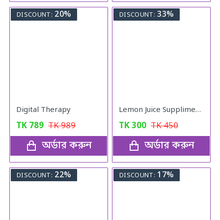
20%
33%
DISCOUNT:
DISCOUNT:
Digital Therapy
Lemon Juice Suppliment Weight Loss Lemon Juice 120g
TK
789
TK
989
TK
300
TK
450
অর্ডার করুন
অর্ডার করুন
22%
17%
DISCOUNT:
DISCOUNT: