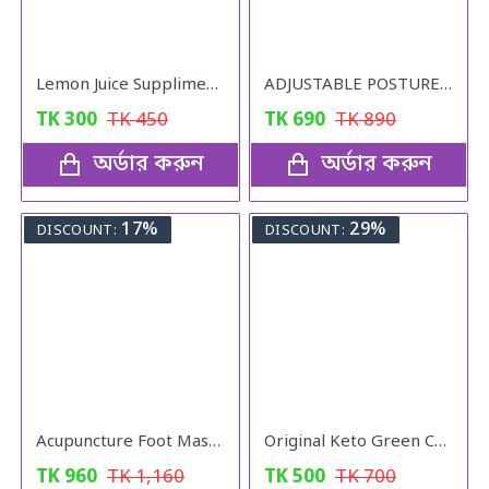
Lemon Juice Suppliment Weight Loss Lemon Juice 120g
ADJUSTABLE POSTURE Back Support Belt (UNISEX)
TK
300
TK
450
TK
690
TK
890
অর্ডার করুন
অর্ডার করুন
17%
29%
DISCOUNT:
DISCOUNT:
Acupuncture Foot Massager
Original Keto Green Coffee weight loss
TK
960
TK
1,160
TK
500
TK
700