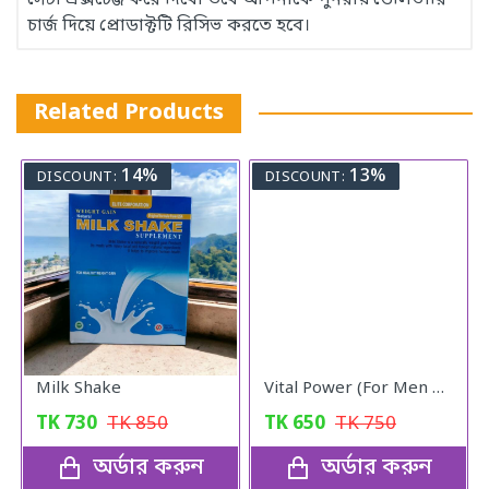
সেটা এক্সচেঞ্জ করে দিবো তবে আপনাকে পুনরায় ডেলিভারি
চার্জ দিয়ে প্রোডাক্টটি রিসিভ করতে হবে।
Related Products
14%
13%
DISCOUNT:
DISCOUNT:
Milk Shake
Vital Power (For Men & Woman)
TK
730
TK
850
TK
650
TK
750
অর্ডার করুন
অর্ডার করুন