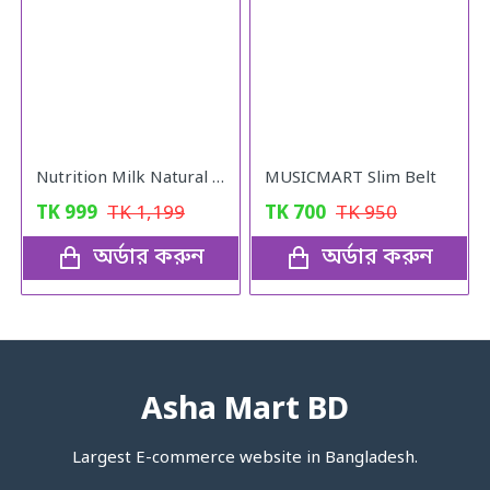
Nutrition Milk Natural Weight Gain Formula
MUSICMART Slim Belt
TK
999
TK
1,199
TK
700
TK
950
অর্ডার করুন
অর্ডার করুন
Asha Mart BD
Largest E-commerce website in Bangladesh.