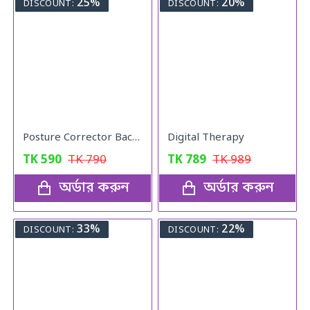
25%
20%
DISCOUNT:
DISCOUNT:
Posture Corrector Back Adjustable Posture
Digital Therapy
TK
590
TK
790
TK
789
TK
989
অর্ডার করুন
অর্ডার করুন
33%
22%
DISCOUNT:
DISCOUNT: