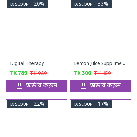
20%
33%
DISCOUNT:
DISCOUNT:
Digital Therapy
Lemon Juice Suppliment Weight Loss Lemon Juice 120g
TK
789
TK
989
TK
300
TK
450
অর্ডার করুন
অর্ডার করুন
22%
17%
DISCOUNT:
DISCOUNT: