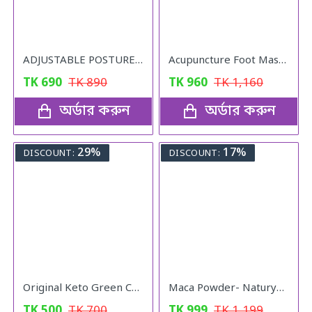
ADJUSTABLE POSTURE Back Support Belt (UNISEX)
Acupuncture Foot Massager
TK
690
TK
890
TK
960
TK
1,160
অর্ডার করুন
অর্ডার করুন
29%
17%
DISCOUNT:
DISCOUNT:
Original Keto Green Coffee weight loss
Maca Powder- Naturya Organic
TK
500
TK
700
TK
999
TK
1,199