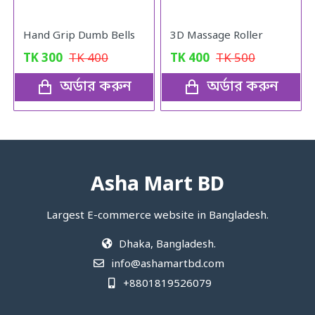
Hand Grip Dumb Bells
3D Massage Roller
TK
300
TK
400
TK
400
TK
500
অর্ডার করুন
অর্ডার করুন
Asha Mart BD
Largest E-commerce website in Bangladesh.
Dhaka, Bangladesh.
info@ashamartbd.com
+8801819526079