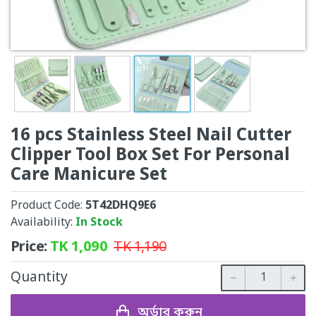
16 pcs Stainless Steel Nail Cutter
Clipper Tool Box Set For Personal
Care Manicure Set
Product Code:
5T42DHQ9E6
Availability:
In Stock
Price:
TK
1,090
TK
1,190
Quantity
অর্ডার করুন