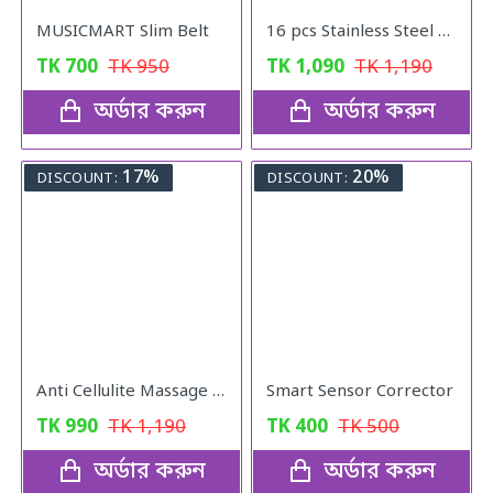
MUSICMART Slim Belt
16 pcs Stainless Steel Nail Cutter Clipper Tool Box Set For Personal Care Manicure Set
TK
700
TK
950
TK
1,090
TK
1,190
অর্ডার করুন
অর্ডার করুন
17%
20%
DISCOUNT:
DISCOUNT:
Anti Cellulite Massage Oil
Smart Sensor Corrector
TK
990
TK
1,190
TK
400
TK
500
অর্ডার করুন
অর্ডার করুন