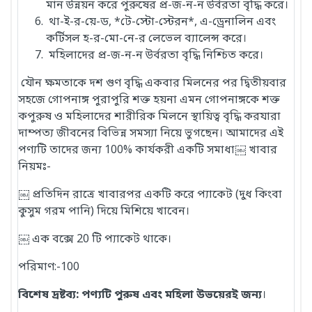
মান উন্নয়ন করে পুরুষের প্র-জ-ন-ন উর্বরতা বৃদ্ধি করে।
থা-ই-র-য়ে-ড, *টে-স্টো-স্টেরন*, এ-ড্রেনালিন এবং
কর্টিসল হ-র-মো-নে-র লেভেল ব্যালেন্স করে।
মহিলাদের প্র-জ-ন-ন উর্বরতা বৃদ্ধি নিশ্চিত করে।
যৌন ক্ষমতাকে দশ গুণ বৃদ্ধি একবার মিলনের পর দ্বিতীয়বার
সহজে গোপনাঙ্গ পুরাপুরি শক্ত হয়না এমন গোপনাঙ্গকে শক্ত
কপুরুষ ও মহিলাদের শারীরিক মিলনে স্থায়িত্ব বৃদ্ধি করযারা
দাম্পত্য জীবনের বিভিন্ন সমস্যা নিয়ে ভুগছেন। আমাদের এই
পণ্যটি তাদের জন্য 100% কার্যকরী একটি সমাধা￼ খাবার
নিয়মঃ-
￼ প্রতিদিন রাত্রে খাবারপর একটি করে প্যাকেট (দুধ কিংবা
কুসুম গরম পানি) দিয়ে মিশিয়ে খাবেন।
￼ এক বক্সে 20 টি প্যাকেট থাকে।
পরিমাণ:-100
বিশেষ দ্রষ্টব্য: পণ্যটি পুরুষ এবং মহিলা উভয়েরই জন্য
।