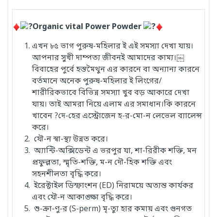
Organic vital Power Powder
এখন ৮৫ ভাগ পুরুষ-মহিলার ই এই সমস্যা দেখা যায়।
আপনার সুখী দাম্পত্য জীবনই আমাদের কাম্য।￼
বিবাহের পুর্বে হস্তমৈথুন এর কারনে বা অন্যান্য কারনে
বর্তমানে অনেক পুরুষ-মহিলার ই লিংগের/
শারীরিকভাবে বিভিন্ন সমস্যা খুব বড় আকারে দেখা
যায়। তাই আমরা নিয়ে এলাম এর সমাধান।কি কারনে
খাবেন ?দে-হের এস্ট্রোজেন হ-র-মো-ন লেভেল ব্যালেন্স
করে।
যৌ-ন স্বা-স্থ্য উন্নত করে।
অ্যান্টি-অক্সিডেন্ট এ ভরপুর যা, শা-রিরীক শক্তি, মন
প্রফুল্লতা, স্মৃতি-শক্তি, ম-ন দৌ-হিক শক্তি এবং
সহনশীলতা বৃদ্ধি করে।
ইরেক্টাইল ডিস্ফাংশন (ED) নিরাময়ে অত্যন্ত কার্যকর
এবং যৌ-ন আকাঙ্ক্ষা বৃদ্ধি করে।
শু-ক্রা-ণু-র (S-perm) মৃ-ত্যু হার কমায় এবং গুনগত