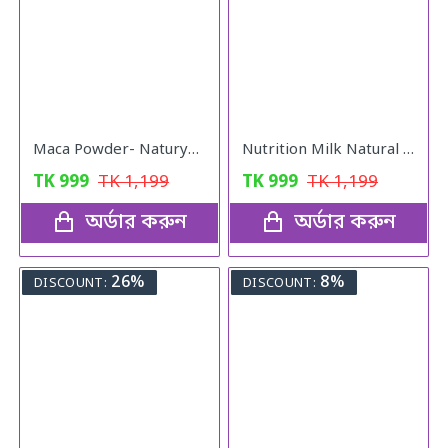
Maca Powder- Naturya Organic
Nutrition Milk Natural Weight Gain Formula
TK
999
TK
1,199
TK
999
TK
1,199
অর্ডার করুন
অর্ডার করুন
26%
8%
DISCOUNT:
DISCOUNT: