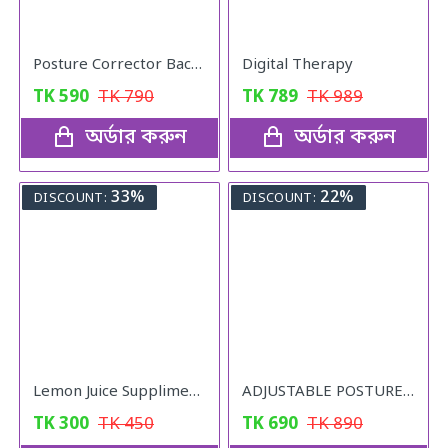
Posture Corrector Back Adjustable Posture
Digital Therapy
TK
590
TK
790
TK
789
TK
989
অর্ডার করুন
অর্ডার করুন
33%
22%
DISCOUNT:
DISCOUNT:
Lemon Juice Suppliment Weight Loss Lemon Juice 120g
ADJUSTABLE POSTURE Back Support Belt (UNISEX)
TK
300
TK
450
TK
690
TK
890